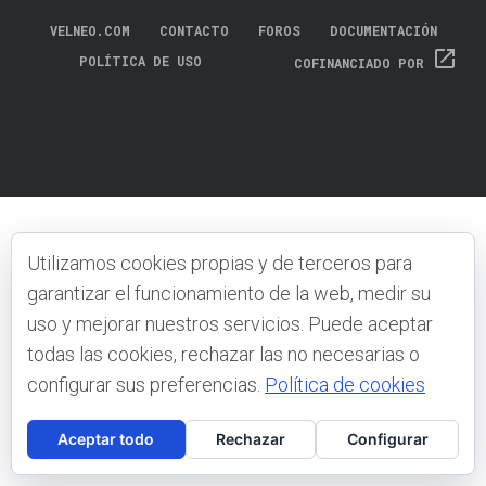
VELNEO.COM
CONTACTO
FOROS
DOCUMENTACIÓN
open_in_new
POLÍTICA DE USO
COFINANCIADO POR
Utilizamos cookies propias y de terceros para
garantizar el funcionamiento de la web, medir su
uso y mejorar nuestros servicios. Puede aceptar
todas las cookies, rechazar las no necesarias o
configurar sus preferencias.
Política de cookies
Aceptar todo
Rechazar
Configurar