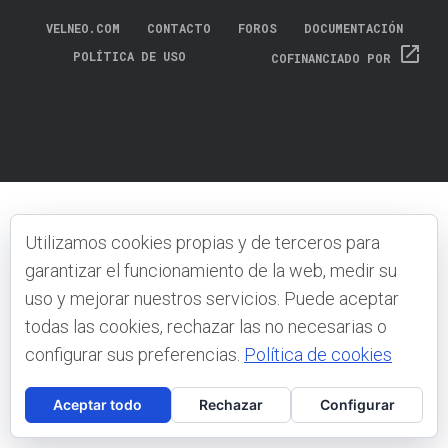
VELNEO.COM
CONTACTO
FOROS
DOCUMENTACIÓN
open_in_new
POLÍTICA DE USO
COFINANCIADO POR
Utilizamos cookies propias y de terceros para
garantizar el funcionamiento de la web, medir su
uso y mejorar nuestros servicios. Puede aceptar
todas las cookies, rechazar las no necesarias o
configurar sus preferencias.
Política de cookies
Aceptar todo
Rechazar
Configurar