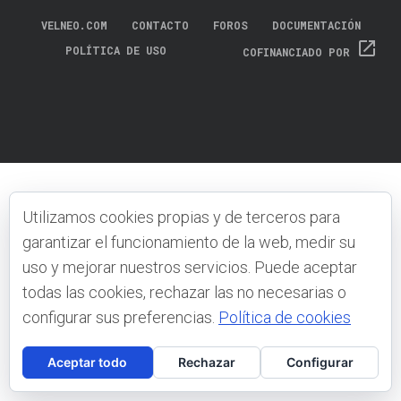
VELNEO.COM
CONTACTO
FOROS
DOCUMENTACIÓN
open_in_new
POLÍTICA DE USO
COFINANCIADO POR
Utilizamos cookies propias y de terceros para
garantizar el funcionamiento de la web, medir su
uso y mejorar nuestros servicios. Puede aceptar
todas las cookies, rechazar las no necesarias o
configurar sus preferencias.
Política de cookies
Aceptar todo
Rechazar
Configurar