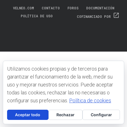
VELNEO.COM
CONTACTO
FOROS
DOCUMENTACIÓN
open_in_new
POLÍTICA DE USO
COFINANCIADO POR
Utilizamos cookies propias y de terceros para
garantizar el funcionamiento de la web, medir su
uso y mejorar nuestros servicios. Puede aceptar
todas las cookies, rechazar las no necesarias o
configurar sus preferencias.
Política de cookies
Aceptar todo
Rechazar
Configurar