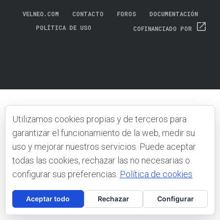
VELNEO.COM
CONTACTO
FOROS
DOCUMENTACIÓN
open_in_new
POLÍTICA DE USO
COFINANCIADO POR
Utilizamos cookies propias y de terceros para
garantizar el funcionamiento de la web, medir su
uso y mejorar nuestros servicios. Puede aceptar
todas las cookies, rechazar las no necesarias o
configurar sus preferencias.
Política de cookies
Aceptar todo
Rechazar
Configurar