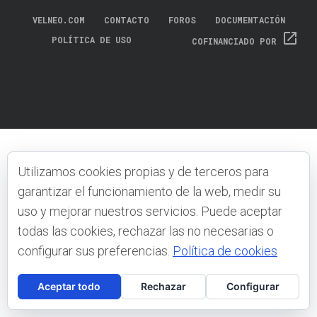
VELNEO.COM
CONTACTO
FOROS
DOCUMENTACIÓN
open_in_new
POLÍTICA DE USO
COFINANCIADO POR
Utilizamos cookies propias y de terceros para
garantizar el funcionamiento de la web, medir su
uso y mejorar nuestros servicios. Puede aceptar
todas las cookies, rechazar las no necesarias o
configurar sus preferencias.
Política de cookies
Aceptar todo
Rechazar
Configurar