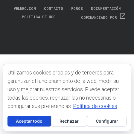
VELNEO.COM
CONTACTO
FOROS
DOCUMENTACIÓN
open_in_new
POLÍTICA DE USO
COFINANCIADO POR
Utilizamos cookies propias y de terceros para
garantizar el funcionamiento de la web, medir su
uso y mejorar nuestros servicios. Puede aceptar
todas las cookies, rechazar las no necesarias o
configurar sus preferencias.
Política de cookies
Aceptar todo
Rechazar
Configurar