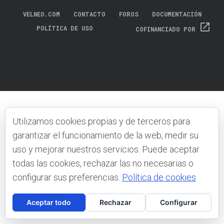
VELNEO.COM
CONTACTO
FOROS
DOCUMENTACIÓN
open_in_new
POLÍTICA DE USO
COFINANCIADO POR
Utilizamos cookies propias y de terceros para
garantizar el funcionamiento de la web, medir su
uso y mejorar nuestros servicios. Puede aceptar
todas las cookies, rechazar las no necesarias o
configurar sus preferencias.
Política de cookies
Aceptar todo
Rechazar
Configurar