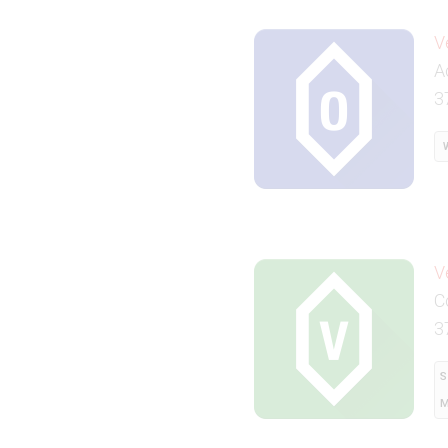
V
A
3
V
C
3
S
M