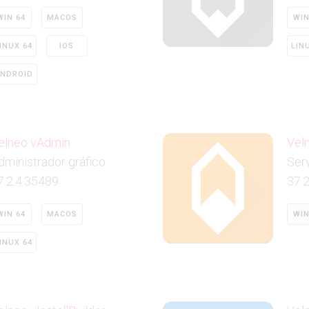
WIN 64
MACOS
WIN
INUX 64
IOS
LIN
NDROID
elneo vAdmin
Vel
dministrador gráfico
Serv
7.2.4.35489
37.
WIN 64
MACOS
WIN
INUX 64