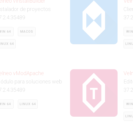
elneo vInstallBuilder
Vel
nstalador de proyectos
Clie
7.2.4.35489
37.
WIN 64
MACOS
WIN
INUX 64
LIN
elneo vModApache
Vel
ódulo para soluciones web
Edit
7.2.4.35489
37.
WIN 64
LINUX 64
WIN
LIN