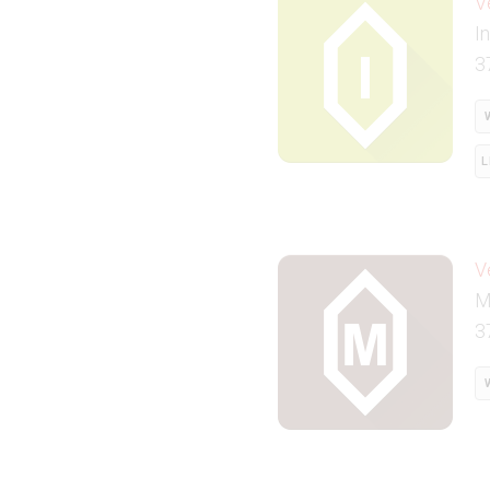
V
I
3
L
V
M
3