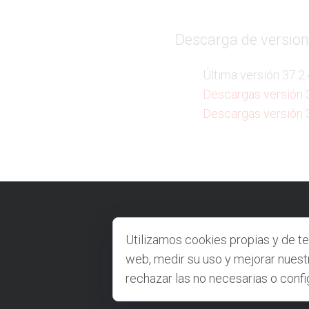
Descarga de version
Última versión 37.2
Descargas versión 
Descargas versión 
VELNEO.COM
CO
Utilizamos cookies propias y de te
web, medir su uso y mejorar nuest
rechazar las no necesarias o confi