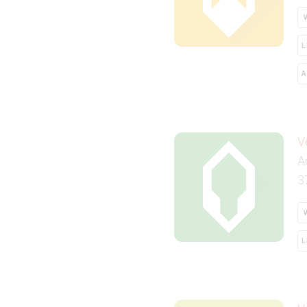
L
A
V
A
3
L