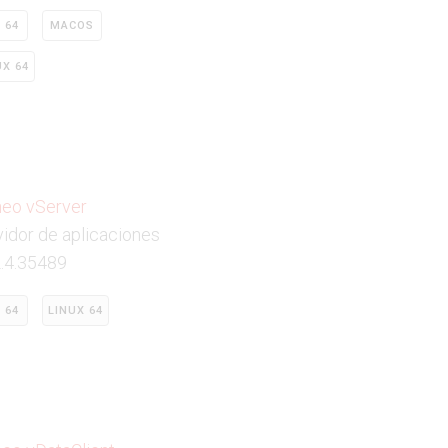
 64
MACOS
UX 64
neo vServer
idor de aplicaciones
2.4.35489
 64
LINUX 64