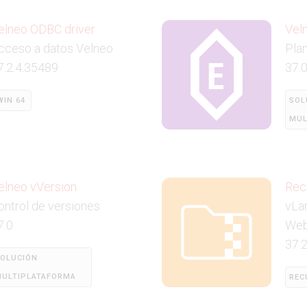
elneo ODBC driver
Vel
cceso a datos Velneo
Plan
7.2.4.35489
37.
WIN 64
SOL
MUL
elneo vVersion
Rec
ontrol de versiones
vLa
7.0
We
37.
OLUCIÓN
ULTIPLATAFORMA
REC