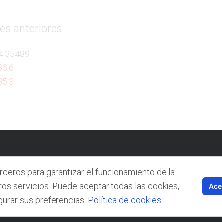
es anteriores
.4.35489
36.6
35.3
NTACTO
FOROS
DOCUMENTACIÓN
POLÍTICA DE USO
rceros para garantizar el funcionamiento de la
ros servicios. Puede aceptar todas las cookies,
Ace
gurar sus preferencias.
Política de cookies