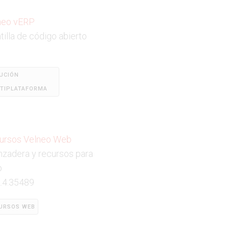
neo vERP
tilla de código abierto
0
UCIÓN
TIPLATAFORMA
ursos Velneo Web
nzadera y recursos para
b
2.4.35489
URSOS WEB