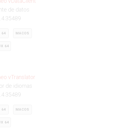
neo vDataClient
nte de datos
2.4.35489
 64
MACOS
UX 64
neo vTranslator
or de idiomas
2.4.35489
 64
MACOS
UX 64