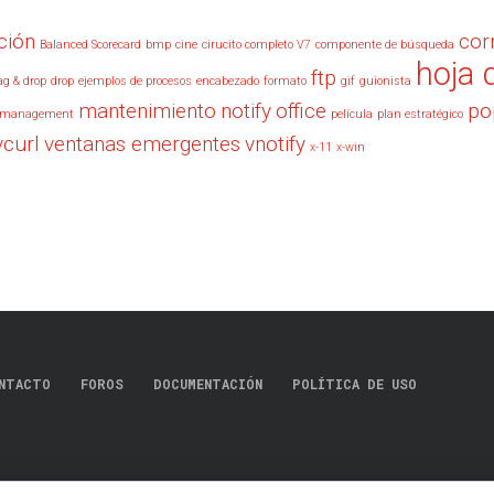
ción
cor
Balanced Scorecard
bmp
cine
cirucito completo V7
componente de búsqueda
hoja 
ftp
ag & drop
drop
ejemplos de procesos
encabezado
formato
gif
guionista
mantenimiento
notify
office
po
management
película
plan estratégico
vcurl
ventanas emergentes
vnotify
x-11
x-win
NTACTO
FOROS
DOCUMENTACIÓN
POLÍTICA DE USO