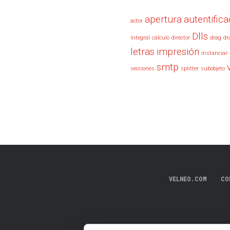
apertura
autentifica
actor
Dlls
integral
cálculo
director
drag
dr
letras
impresión
instanciar
smtp
secciones
splitter
subobjeto
VELNEO.COM
CO