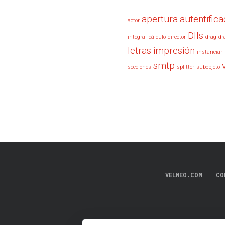
apertura
autentifica
actor
Dlls
integral
cálculo
director
drag
dr
letras
impresión
instanciar
smtp
secciones
splitter
subobjeto
VELNEO.COM
CO