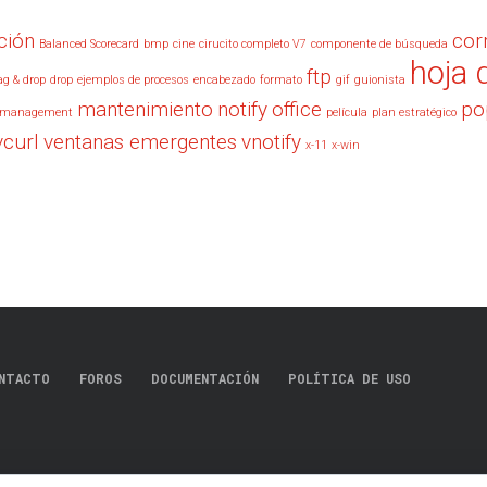
ción
cor
Balanced Scorecard
bmp
cine
cirucito completo V7
componente de búsqueda
hoja 
ftp
ag & drop
drop
ejemplos de procesos
encabezado
formato
gif
guionista
mantenimiento
notify
office
po
management
película
plan estratégico
vcurl
ventanas emergentes
vnotify
x-11
x-win
NTACTO
FOROS
DOCUMENTACIÓN
POLÍTICA DE USO