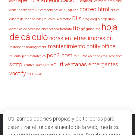
apertura
autentificación
actor
Balanced Scorecard
bmp
cine
correo html
cirucito completo V7
componente de búsqueda
crítica
Dlls
cuadro de mando integral
cálculo
director
drag
drag & drop
drop
hoja
ftp
ejemplos de procesos
encabezado
formato
gif
guionista
de cálculo
horas en letras
impresión
mantenimiento
notify
office
instanciar
management
pop3
post
película
plan estratégico
reutilización de objetos
secciones
smtp
vcurl
ventanas emergentes
splitter
subobjeto
vnotify
x-11
x-win
Utilizamos cookies propias y de terceros para
garantizar el funcionamiento de la web, medir su
VELNEO.COM
CONTACTO
FOROS
DOCUMENTACIÓN