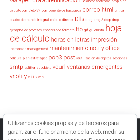
apertura
autentificación
actor
Balanced Scorecard
bmp
cine
correo html
cirucito completo V7
componente de búsqueda
crítica
Dlls
cuadro de mando integral
cálculo
director
drag
drag & drop
drop
hoja
ftp
ejemplos de procesos
encabezado
formato
gif
guionista
de cálculo
horas en letras
impresión
mantenimiento
notify
office
instanciar
management
pop3
post
película
plan estratégico
reutilización de objetos
secciones
smtp
vcurl
ventanas emergentes
splitter
subobjeto
vnotify
x-11
x-win
Utilizamos cookies propias y de terceros para
garantizar el funcionamiento de la web, medir su
VELNEO.COM
CONTACTO
FOROS
DOCUMENTACIÓN