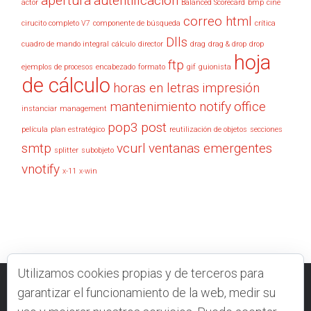
apertura
autentificación
actor
Balanced Scorecard
bmp
cine
correo html
cirucito completo V7
componente de búsqueda
crítica
Dlls
cuadro de mando integral
cálculo
director
drag
drag & drop
drop
hoja
ftp
ejemplos de procesos
encabezado
formato
gif
guionista
de cálculo
horas en letras
impresión
mantenimiento
notify
office
instanciar
management
pop3
post
película
plan estratégico
reutilización de objetos
secciones
smtp
vcurl
ventanas emergentes
splitter
subobjeto
vnotify
x-11
x-win
Utilizamos cookies propias y de terceros para
garantizar el funcionamiento de la web, medir su
VELNEO.COM
CONTACTO
FOROS
DOCUMENTACIÓN