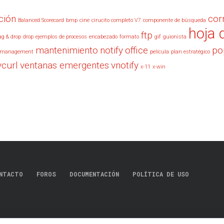
ción
cor
Balanced Scorecard
bmp
cine
cirucito completo V7
componente de búsqueda
hoja 
ftp
ag & drop
drop
ejemplos de procesos
encabezado
formato
gif
guionista
mantenimiento
notify
office
po
management
película
plan estratégico
vcurl
ventanas emergentes
vnotify
x-11
x-win
NTACTO
FOROS
DOCUMENTACIÓN
POLÍTICA DE USO