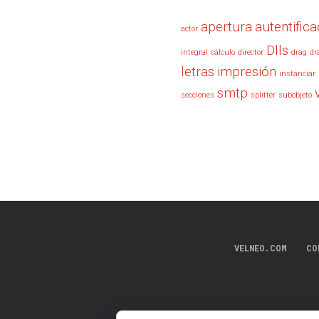
apertura
autentifica
actor
Dlls
integral
cálculo
director
drag
dr
letras
impresión
instanciar
smtp
secciones
splitter
subobjeto
VELNEO.COM
CO