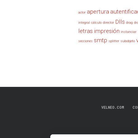
apertura
autentifica
actor
Dlls
integral
cálculo
director
drag
dr
letras
impresión
instanciar
smtp
secciones
splitter
subobjeto
VELNEO.COM
CO