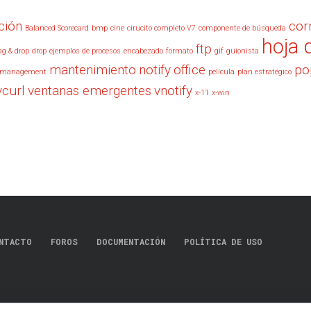
ción
cor
Balanced Scorecard
bmp
cine
cirucito completo V7
componente de búsqueda
hoja 
ftp
ag & drop
drop
ejemplos de procesos
encabezado
formato
gif
guionista
mantenimiento
notify
office
po
management
película
plan estratégico
vcurl
ventanas emergentes
vnotify
x-11
x-win
NTACTO
FOROS
DOCUMENTACIÓN
POLÍTICA DE USO