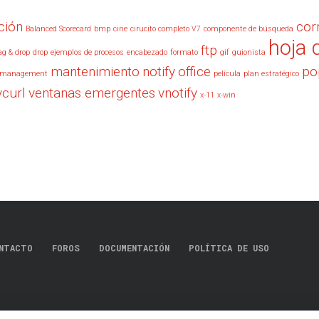
ción
cor
Balanced Scorecard
bmp
cine
cirucito completo V7
componente de búsqueda
hoja 
ftp
ag & drop
drop
ejemplos de procesos
encabezado
formato
gif
guionista
mantenimiento
notify
office
po
management
película
plan estratégico
vcurl
ventanas emergentes
vnotify
x-11
x-win
NTACTO
FOROS
DOCUMENTACIÓN
POLÍTICA DE USO