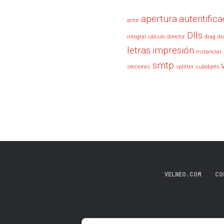
apertura
autentifica
actor
Dlls
integral
cálculo
director
drag
dr
letras
impresión
instanciar
smtp
secciones
splitter
subobjeto
VELNEO.COM
CO