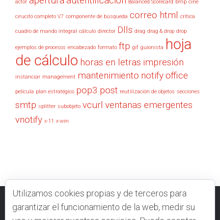
apertura
autentificación
actor
Balanced Scorecard
bmp
cine
correo html
cirucito completo V7
componente de búsqueda
crítica
Dlls
cuadro de mando integral
cálculo
director
drag
drag & drop
drop
hoja
ftp
ejemplos de procesos
encabezado
formato
gif
guionista
de cálculo
horas en letras
impresión
mantenimiento
notify
office
instanciar
management
pop3
post
película
plan estratégico
reutilización de objetos
secciones
smtp
vcurl
ventanas emergentes
splitter
subobjeto
vnotify
x-11
x-win
Utilizamos cookies propias y de terceros para
garantizar el funcionamiento de la web, medir su
VELNEO.COM
CONTACTO
FOROS
DOCUMENTACIÓN