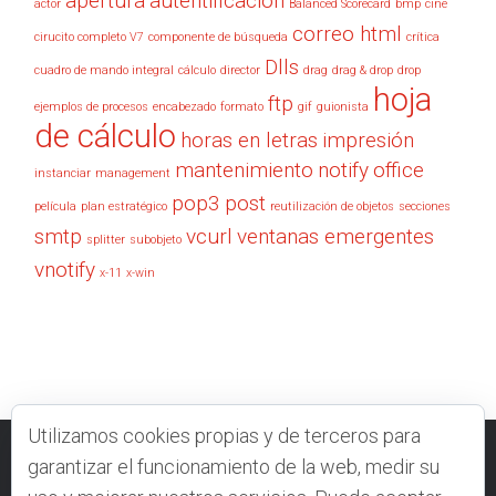
apertura
autentificación
actor
Balanced Scorecard
bmp
cine
correo html
cirucito completo V7
componente de búsqueda
crítica
Dlls
cuadro de mando integral
cálculo
director
drag
drag & drop
drop
hoja
ftp
ejemplos de procesos
encabezado
formato
gif
guionista
de cálculo
horas en letras
impresión
mantenimiento
notify
office
instanciar
management
pop3
post
película
plan estratégico
reutilización de objetos
secciones
smtp
vcurl
ventanas emergentes
splitter
subobjeto
vnotify
x-11
x-win
Utilizamos cookies propias y de terceros para
garantizar el funcionamiento de la web, medir su
VELNEO.COM
CONTACTO
FOROS
DOCUMENTACIÓN